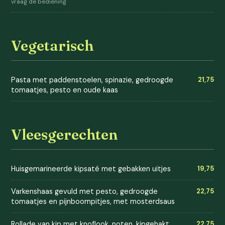
vraag de bediening
Vegetarisch
Pasta met paddenstoelen, spinazie, gedroogde
21,75
tomaatjes, pesto en oude kaas
Vleesgerechten
Huisgemarineerde kipsaté met gebakken uitjes
19,75
Varkenshaas gevuld met pesto, gedroogde
22,75
tomaatjes en pijnboompitjes, met mosterdsaus
Rollade van kip met knoflook, noten, kipgehakt,
22,75