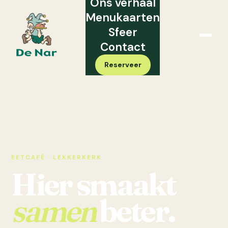
Ons verhaal
Menukaarten
Sfeer
Menu
Contact
Reserveer
EETCAFÉ · LEKKERKERK
Hier smaakt
samen
beter.