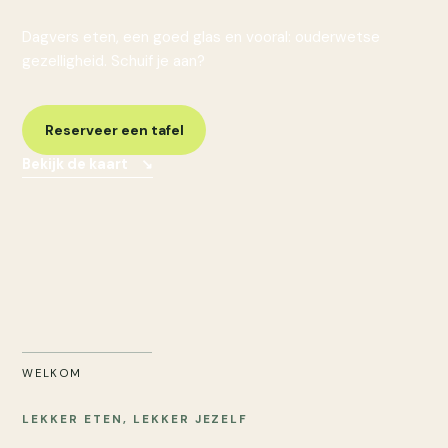
Dagvers eten, een goed glas en vooral: ouderwetse
gezelligheid. Schuif je aan?
Reserveer een tafel
Bekijk de kaart
↘
WELKOM
LEKKER ETEN, LEKKER JEZELF